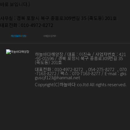
바로 보입니다.)
경상북도 포항시 남구 송도동 390-2(포항마리나)
사무실 : 경북 포항시 북구 중흥로309번길 35 (죽도동) 201호
대표전화 : 010-4972-8272
100m
개인정보처리방침
이메일수집거부
하늘바다해양장 / 대표 : 이진숙 / 사업자번호 : 421
-91-01596 / 경북 포항시 북구 중흥로309번길 35
(죽도동) 201호
대표전화 :
010-4972-8272
,
054-275-8272
, 070
-7163-8272 / 팩스 : 070-7163-8277 / E-mail : gks
guscjf123@hanmail.net
Copyright(C)하늘바다 co.ltd All rights reserved.